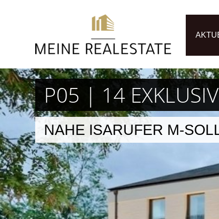
AKTU
P05 | 14 EXKLU
NAHE ISARUFER M-SOL